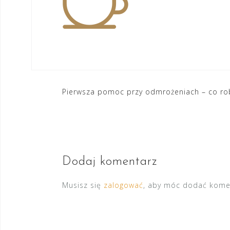
Nawigacja
Pierwsza pomoc przy odmrożeniach – co rob
wpisu
Dodaj komentarz
Musisz się
zalogować
, aby móc dodać kome