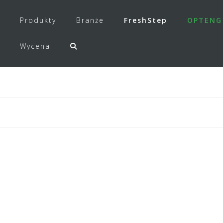
Produkty
Branże
FreshStep
OPTENG
Wycena