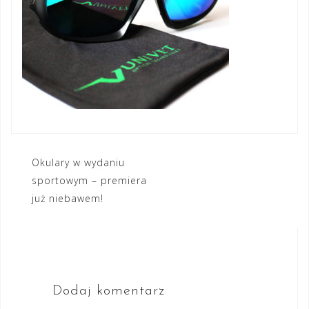
Nawigacja
Okulary w wydaniu
sportowym – premiera
wpisu
już niebawem!
Dodaj komentarz