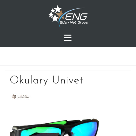
Przejdź
do
treści
Okulary Univet