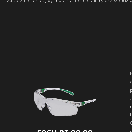
Ma to znaczenie, gdy musimy nosić okulary przez dłuższ