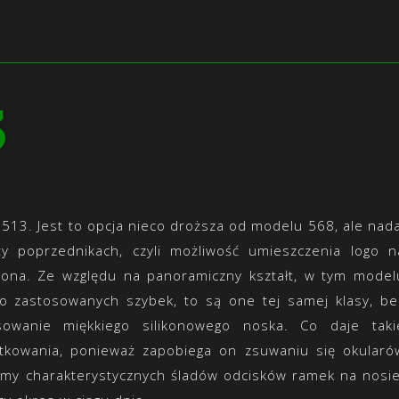
3
y
513
. Jest to opcja nieco droższa od modelu 568, ale nada
ty poprzednikach, czyli możliwość umieszczenia logo n
liżona. Ze względu na panoramiczny kształt, w tym model
o zastosowanych szybek, to są one tej samej klasy, be
owanie miękkiego silikonowego noska. Co daje taki
ytkowania, ponieważ zapobiega on zsuwaniu się okularó
amy charakterystycznych śladów odcisków ramek na nosie