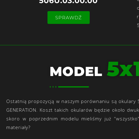
506U.03.00.00
SPRAWDŹ
5x
MODEL
Ostatnią propozycją w naszym porównaniu są okulary 5
GENERATION. Koszt takich okularów będzie około dwuk
skoro w poprzednim modelu mieliśmy już “wszystko”
materiały?