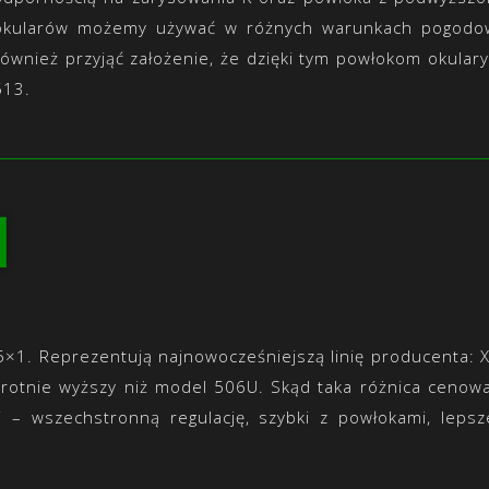
okularów możemy używać w różnych warunkach pogodowyc
również przyjąć założenie, że dzięki tym powłokom okular
513.
1
×1. Reprezentują najnowocześniejszą linię producenta: X
rotnie wyższy niż model 506U. Skąd taka różnica cenowa
 – wszechstronną regulację, szybki z powłokami, lepsz