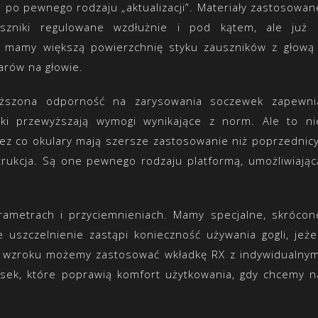
 po pewnego rodzaju „aktualizacji”. Materiały zastosowan
uszniki regulowane wzdłużnie i pod kątem, ale już 
mamy większą powierzchnię styku zauszników z głową 
arów na głowie.
wyższona odporność na zarysowania soczewek zapewni
bki przewyższają wymogi wynikające z norm. Ale to ni
z co okulary mają szersze zastosowanie niż poprzednicy
trukcja. Są one pewnego rodzaju platformą, umożliwiając
ametrach i przyciemnieniach. Mamy specjalne, skrócon
uszczelnienie zastąpi konieczność używania gogli, jeżel
i wzroku możemy zastosować wkładkę RX z indywidualnym
sek, które poprawią komfort użytkowania, gdy chcemy n