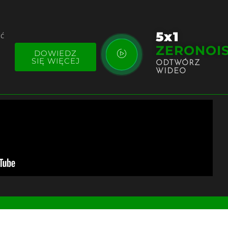
5x1
yć
ZERONOI
DOWIEDZ
SIĘ WIĘCEJ
ODTWÓRZ
WIDEO