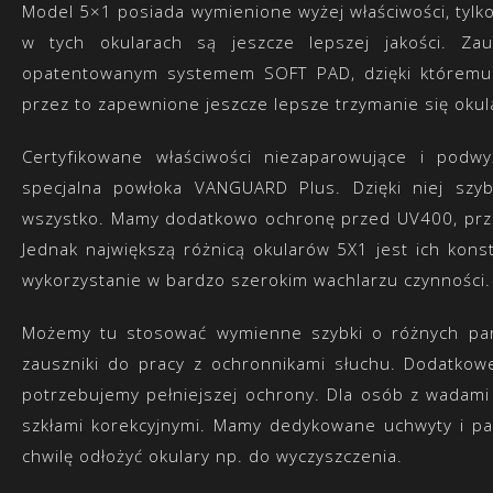
Model 5×1 posiada wymienione wyżej właściwości, tylko
w tych okularach są jeszcze lepszej jakości. Za
opatentowanym systemem SOFT PAD, dzięki któremu 
przez to zapewnione jeszcze lepsze trzymanie się okul
Certyfikowane właściwości niezaparowujące i pod
specjalna powłoka VANGUARD Plus. Dzięki niej szy
wszystko. Mamy dodatkowo ochronę przed UV400, prze
Jednak największą różnicą okularów 5X1 jest ich kons
wykorzystanie w bardzo szerokim wachlarzu czynności.
Możemy tu stosować wymienne szybki o różnych par
zauszniki do pracy z ochronnikami słuchu. Dodatkowe 
potrzebujemy pełniejszej ochrony. Dla osób z wadam
szkłami korekcyjnymi. Mamy dedykowane uchwyty i pa
chwilę odłożyć okulary np. do wyczyszczenia.