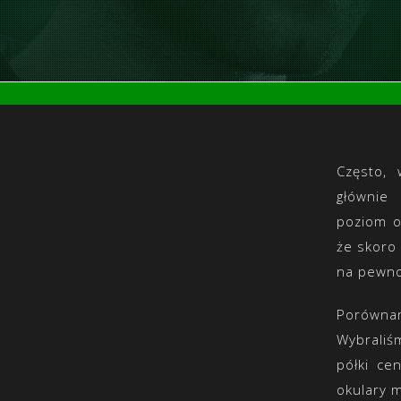
Często, 
głównie
poziom o
że skoro 
na pewn
Porównam
Wybraliś
półki ce
okulary 