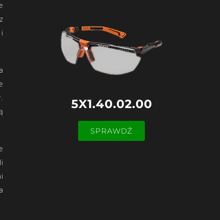
e
z
i
a
e
.
5X1.40.02.00
ą
SPRAWDŹ
e
i
i
a