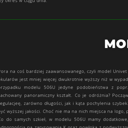
y okres w ciągu dnia.
MO
Pora na coś bardziej zaawansowanego, czyli model Univet 
okularów jest mniej więcej dwukrotnie wyższy niż w wyp
przypadku modelu 506U jedyne podobieństwa z poprz
zachowany panoramiczny kształt. Co je odróżnia? Począ
regulacjeę, zarówno długości, jak i kąta pochylenia szybe
być wyższej jakości. Choć nie ma na nich miejsca na logo
Co do samych szkieł, w modelu 506U mamy dodatkowe, 
odpornością na zarysowania K oraz powłoka z podwyższon