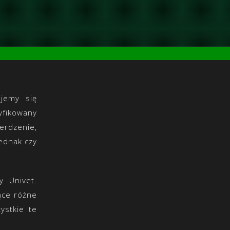
ujemy się
fikowany
erdzenie,
Jednak czy
y Univet.
ące różne
ystkie te