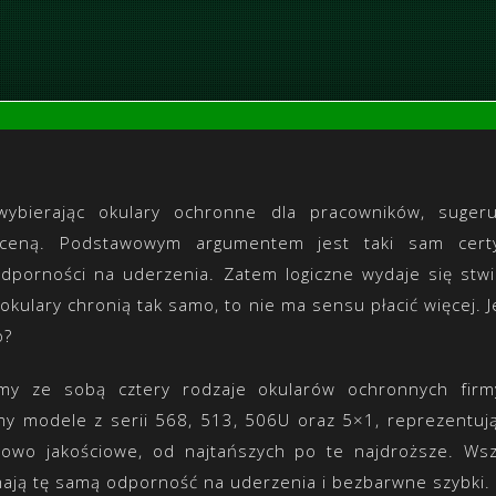
wybierając okulary ochronne dla pracowników, suger
 ceną. Podstawowym argumentem jest taki sam certy
dporności na uderzenia. Zatem logiczne wydaje się stwi
okulary chronią tak samo, to nie ma sensu płacić więcej. 
o?
y ze sobą cztery rodzaje okularów ochronnych firm
my modele z serii 568, 513, 506U oraz 5×1, reprezentuj
nowo jakościowe, od najtańszych po te najdroższe. Wsz
mają tę samą odporność na uderzenia i bezbarwne szybki.