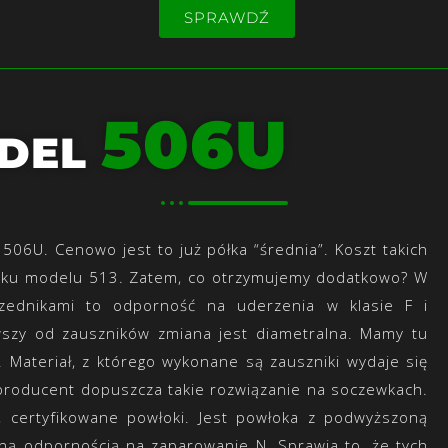
SPRAWDŹ
506U
DEL
506U. Cenowo jest to już półka “średnia”. Koszt takich
adku modelu 513. Zatem, co otrzymujemy dodatkowo? W
ednikami to odporność na uderzenia w klasie F i
wszy od zauszników zmiana jest diametralna. Mamy tu
k. Materiał, z którego wykonane są zauszniki wydaje się
, producent dopuszcza takie rozwiązanie na soczewkach.
certyfikowane powłoki. Jest powłoka z podwyższoną
ą odpornością na zaparowanie N. Sprawia to, że tych