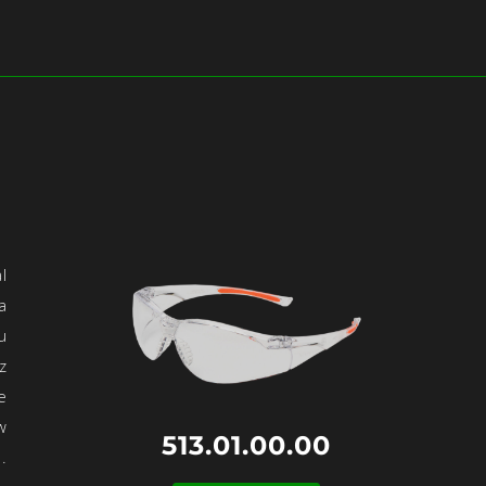
l
a
u
z
e
w
513.01.00.00
.