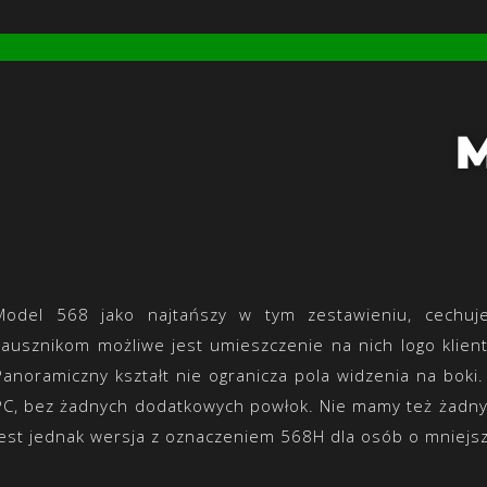
Model
568
jako najtańszy w tym zestawieniu, cechuje
zausznikom możliwe jest umieszczenie na nich logo klien
Panoramiczny kształt nie ogranicza pola widzenia na bok
PC, bez żadnych dodatkowych powłok. Nie mamy też żadnych
Jest jednak wersja z oznaczeniem 568H dla osób o mniejs