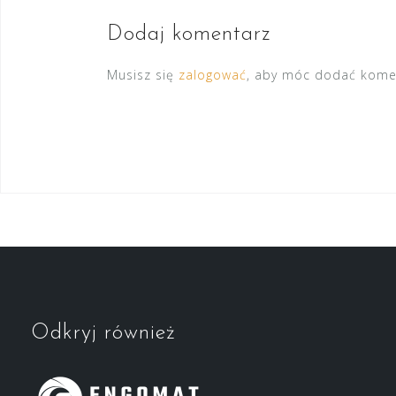
Dodaj komentarz
Musisz się
zalogować
, aby móc dodać kome
Odkryj również