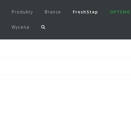
Produkty
Branże
FreshStep
OPTENG
Wycena