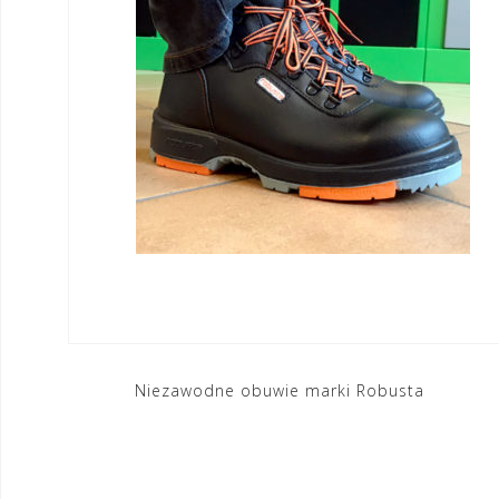
Nawigacja
Niezawodne obuwie marki Robusta
wpisu