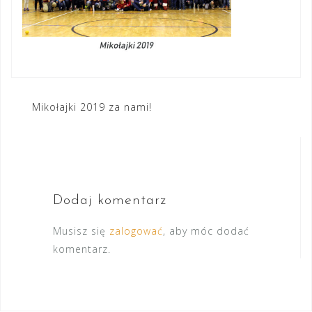
Nawigacja
Mikołajki 2019 za nami!
wpisu
Dodaj komentarz
Musisz się
zalogować
, aby móc dodać
komentarz.