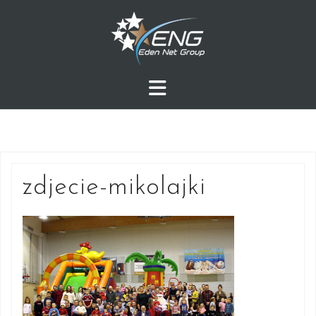
Przejdź
do
treści
zdjecie-mikolajki