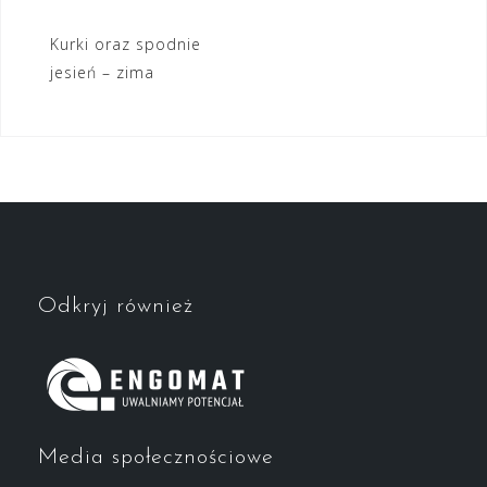
Nawigacja
Kurki oraz spodnie
jesień – zima
wpisu
Odkryj również
Media społecznościowe