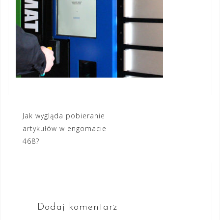
Nawigacja
Jak wygląda pobieranie
artykułów w engomacie
wpisu
468?
Dodaj komentarz