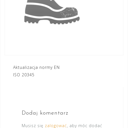
Nawigacja
Aktualizacja normy EN
ISO 20345
wpisu
Dodaj komentarz
Musisz się
zalogować
, aby móc dodać