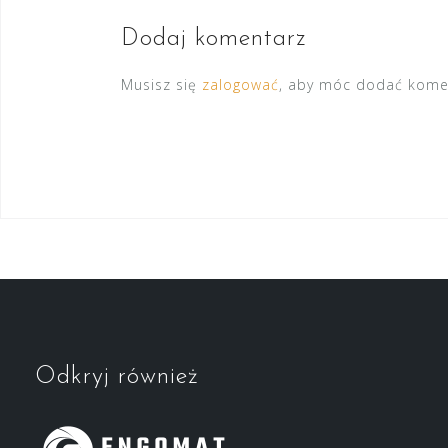
Dodaj komentarz
Musisz się
zalogować
, aby móc dodać kome
Odkryj również