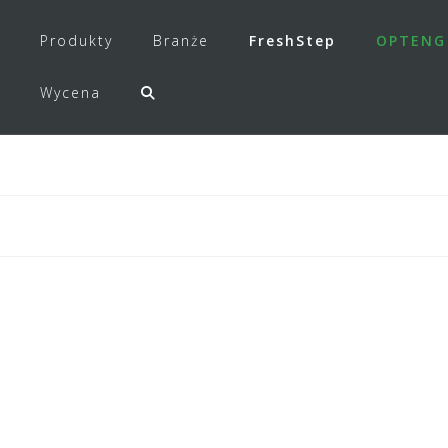
Produkty
Branże
FreshStep
OPTENG
Wycena