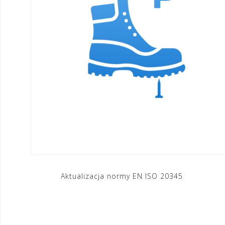
Nawigacja
Aktualizacja normy EN ISO 20345
wpisu