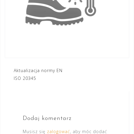
Nawigacja
Aktualizacja normy EN
ISO 20345
wpisu
Dodaj komentarz
Musisz się
zalogować
, aby móc dodać