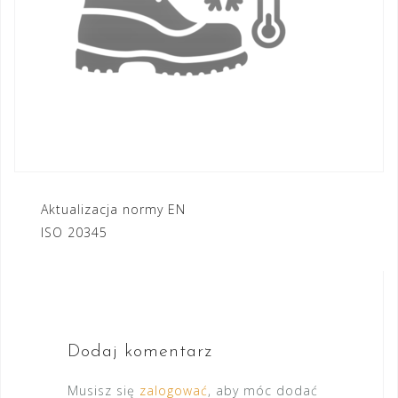
Nawigacja
Aktualizacja normy EN
ISO 20345
wpisu
Dodaj komentarz
Musisz się
zalogować
, aby móc dodać