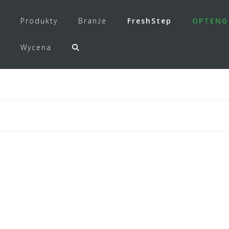
Produkty
Branże
FreshStep
OPTENG
Wycena