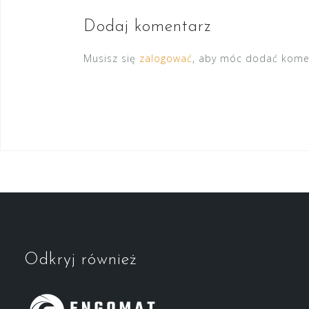
Dodaj komentarz
Musisz się
zalogować
, aby móc dodać kome
Odkryj również