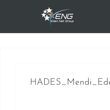
Przejdź
do
treści
HADES_Mendi_Ede