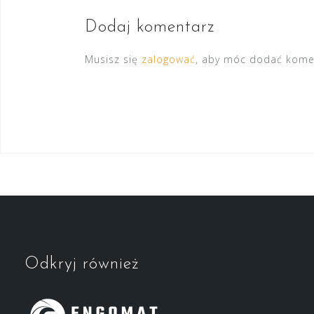
Dodaj komentarz
Musisz się
zalogować
, aby móc dodać kome
Odkryj również