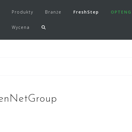
Produkty
Branże
FreshStep
OPTENG
Wycena
nNetGroup