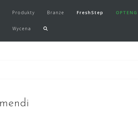
Produkty
Branże
FreshStep
OPTENG
Wycena
 mendi