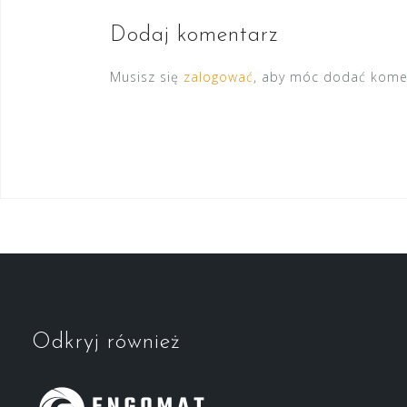
Dodaj komentarz
Musisz się
zalogować
, aby móc dodać kome
Odkryj również