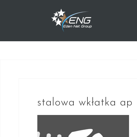
Przejdź
do
treści
stalowa wkłatka ap