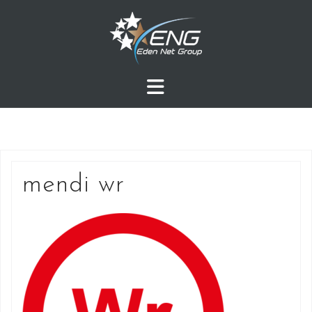
Przejdź
do
treści
mendi wr