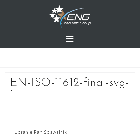
Przejdź
do
treści
EN-ISO-11612-final-svg-
1
Nawigacja
Ubranie Pan Spawalnik