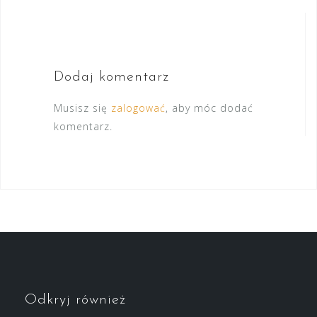
wpisu
Dodaj komentarz
Musisz się
zalogować
, aby móc dodać
komentarz.
Odkryj również