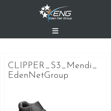
Przejdź
do
treści
CLIPPER_S3_Mendi_
EdenNetGroup