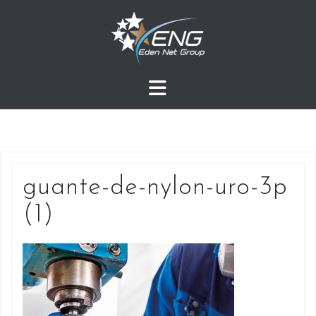
Przejdź
do
treści
guante-de-nylon-uro-3p
(1)