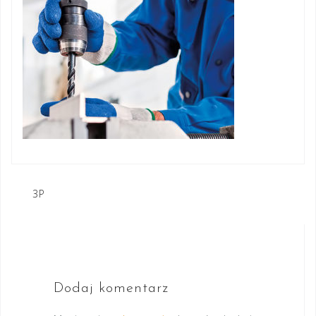
Nawigacja
3P
wpisu
Dodaj komentarz