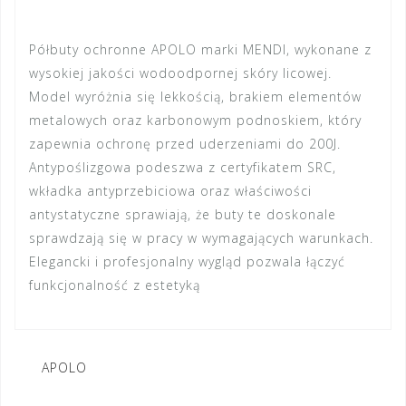
Półbuty ochronne APOLO marki MENDI, wykonane z
wysokiej jakości wodoodpornej skóry licowej.
Model wyróżnia się lekkością, brakiem elementów
metalowych oraz karbonowym podnoskiem, który
zapewnia ochronę przed uderzeniami do 200J.
Antypoślizgowa podeszwa z certyfikatem SRC,
wkładka antyprzebiciowa oraz właściwości
antystatyczne sprawiają, że buty te doskonale
sprawdzają się w pracy w wymagających warunkach.
Elegancki i profesjonalny wygląd pozwala łączyć
funkcjonalność z estetyką
Nawigacja
APOLO
wpisu