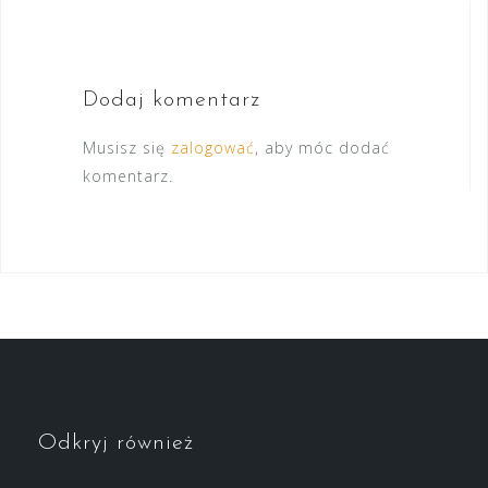
Dodaj komentarz
Musisz się
zalogować
, aby móc dodać
komentarz.
Odkryj również