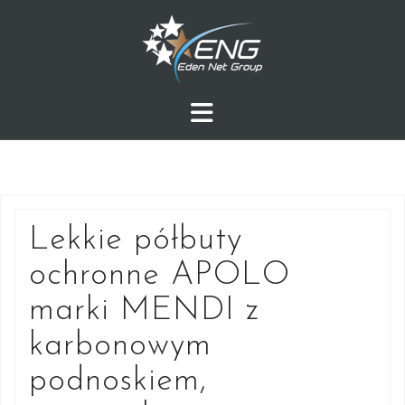
Przejdź
do
treści
Lekkie półbuty
ochronne APOLO
marki MENDI z
karbonowym
podnoskiem,