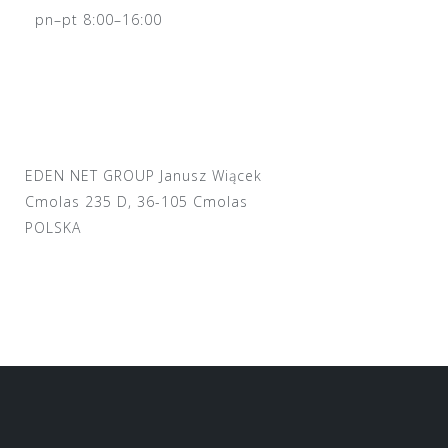
pn–pt 8:00–16:00
EDEN NET GROUP Janusz Wiącek
Cmolas 235 D, 36-105 Cmolas
POLSKA